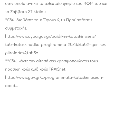
στην οποία ανήκει το τελευταίο ψηφίο του ΑΦΜ του και
το Σάββατο 27 Μαΐου.
*Εδώ διαβάστε τους Όρους & τις Προϋποθέσεις
συμμετοχής:
https://www.dypa.gov.gr/paidikes-kataskinwseis?
tab=kataskinotiko-proghramma-2023&tab2=genikes-
plirofories&tab3=
**Εδώ κάντε την αίτησή σας χρησιμοποιώντας τους
προσωπικούς κωδικούς TAXISnet:
https://www.gov.gr/…/programmata-kataskenoseon-
oaed…