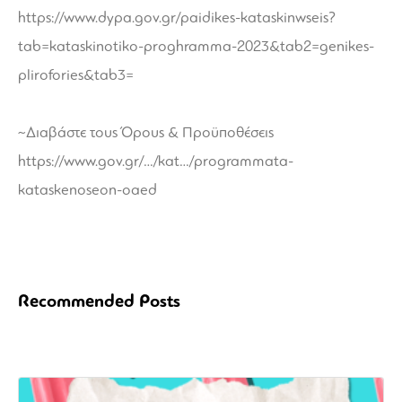
https://www.dypa.gov.gr/paidikes-kataskinwseis?
tab=kataskinotiko-proghramma-2023&tab2=genikes-
plirofories&tab3=
~Διαβάστε τους Όρους & Προϋποθέσεις
https://www.gov.gr/…/kat…/programmata-
kataskenoseon-oaed
Recommended Posts