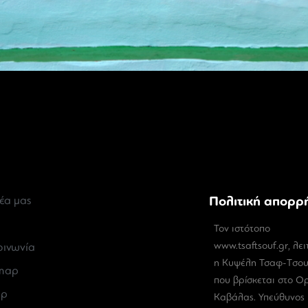
Πολιτική απορρ
έα μας
Τον ιστότοπο
www.tsaftsouf.gr, λει
οινωνία
η Κυψέλη Τσαφ-Tσο
emap
που βρίσκεται στο Ο
op
Καβάλας. Υπεύθυνος