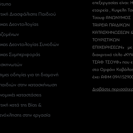
επεξεργασίας είναι: 
ότυπο
εταιρεία , Κυψελη Τ
τική Διασφάλισης Παιδιού
Τσουφ ΑΝΩΝΥΜΟΣ
κας Δεοντολογίας
ΤΑΙΡΕΙΑ ΠΑΙΔΙΚΩΝ
ΚΑΤΑΣΚΗΝΩΣΕΩΝ 
αζομένων
ΤΟΥΡΙΣΤΙΚΩΝ
κας Δεοντολογίας Συνοδών
ΕΠΙΧΕΙΡΗΣΕΩΝ» με 
κας Συμπεριφοράς
διακριτικό τίτλο «Κ
ΤΣΑΦ ΤΣΟΥΦ» που ε
ασκηνωτών
στο Ορφάνι Καβάλας
ιμες οδηγίες για τη διαμονή
έχει ΑΦΜ 094152900
παιδιών στην κατασκήνωση
Διαβάστε περισσότε
νομικές καταστάσεις
τική κατά της Βίας &
νόχλησης στην εργασία