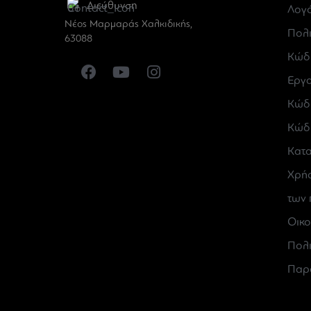
Διεύθυνση
Λογ
Νέος Μαρμαράς Χαλκιδικής,
Πολι
63088
Κώδι
Εργ
Κώδι
Κώδι
Κατ
Χρήσ
των 
Οικο
Πολι
Παρε