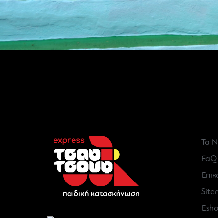
Τα Ν
FaQ
Επικ
Sit
Esh