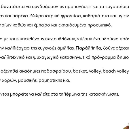
δυνατότητα να συνδυάσουν τις προπονήσεις και τα εργαστήρια 
 και παρέχει 24ώρη ιατρική φροντίδα, καθαριότητα και υγιεινή
ηρίων καθώς και έμπειρο και εκπαιδευμένο προσωπικό.
α με τους υπευθύνους των συλλόγων, χτίζουν ένα πλούσιο πρό
ην καλλιέργεια της ευγενούς άμιλλας. Παράλληλα, ζούνε αξέχα
καλλιτεχνικό και ψυχαγωγικό κατασκηνωτικό πρόγραμμα δημιου
ξενηθεί ακαδημίες ποδοσφαίρου, basket, volley, beach volley
χορών, μουσικής, ρομποτικής κ.α.
τος μπορείτε να καλείτε στα τηλέφωνα της κατασκήνωσης.