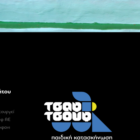
ήτου
τουργεί
υφ ΑΕ
ρφανι