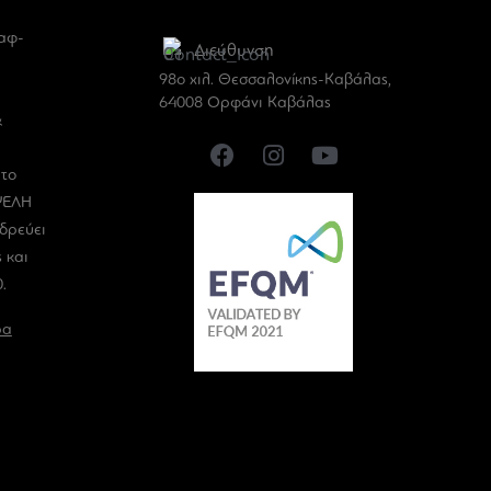
Η
σαφ-
Διεύθυνση
98ο χιλ. Θεσσαλονίκης-Καβάλας,
64008 Ορφάνι Καβάλας
&
το
ΥΨΕΛΗ
δρεύει
 και
.
ρα