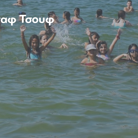
Τσαφ Τσουφ