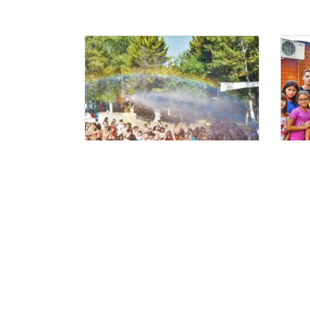
31/07/2021 – Το
20
ημερολόγιο της Τσαφ
ημ
Τσουφ
Τσ