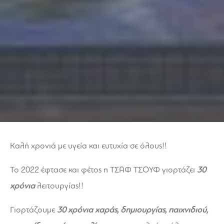
Καλή χρονιά με υγεία και ευτυχία σε όλους!!
Το 2022 έφτασε και φέτος η ΤΣΑΦ ΤΣΟΥΦ γιορτάζει
30
χρόνια
λειτουργίας!!
Γιορτάζουμε
30 χρόνια χαράς, δημιουργίας, παιχνιδιού,