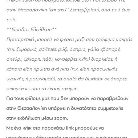
στην Θεσσαλονίκη (επί της Γ’ Σεπτεμβρίου), από τις 3 έως
τις 5.
**Είσοδος Ελεύθερη**
Προαιρετικά μπορείς να φέρεις μαζί σου τρόφιμα μακράς
(π.χ. ζυμαρικά, σάλτσες, ρύζι, όσπρια, γάλα εβαπορέ,
αλεύρι, ζάχαρη, λάδι, κονσέρβες κ.λπ.) διαρκείας, ή
κάποια είδη πρώτης ανάγκης (π.χ. είδη προσωπικής
υγειινής, ή ρουχισμού), τα οποία θα δωθούν σε άπορες
οικογένειες που τα έχουν ανάγκη.
Για τους φίλους μας που δεν μπορούν να παραβρεθούν
στην Θεσσαλονίκη υπάρχει η δυνατότητα συμμετοχής
στην εκδήλωση μέσω zoom.
Με ένα κλικ στο παρακάτω link μπορούμε να
γιορτάσουμε όλοι παρέα την πρώτη μας συνάντηση για