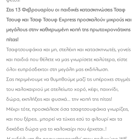
Στις 13 Φεβρουαρίου οι παιδικές κατασκηνώσεις Τσαφ
Τσουφ και Τσαφ Τσουφ Express προσκαλούν μικρούς και
μεγάλους στην καθιερωμένη κοπή της πρωτοχρονιάτικης
πίτας!
Τσαφτσουφάκια και μη, στελέχη και κατασκηνωτές, γονείς
και παιδιά που θέλετε να μας γνωρίσετε καλύτερα, είστε
όλοι ευπρόσδεκτοι στη μεγάλη μας εκδήλωση.
Σας περιμένουμε να θυμηθούμε μαζί τις υπέροχες στιγμές
του καλοκαιριού με ατελείωτο χορό, κέφι, παιχνίδι,
δώρα, εκπλήξεις και φυσικά… την κοπή της πίτας!
Μέχρι τότε, προσκάλεσε όσα τσαφτσουφάκια γνωρίζεις,
και που ξέρεις.. μπορεί να τύχεις εσύ το φλουρί και τα
δεκάδες δώρα για το καλοκαίρι που έρχεται..!
Η εκδήλωση θα πραγματοποιηθεί στον πολυχώρο WE