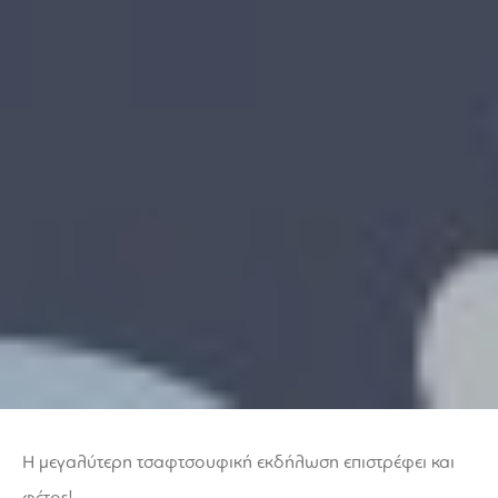
Η μεγαλύτερη τσαφτσουφική εκδήλωση επιστρέφει και
φέτος!