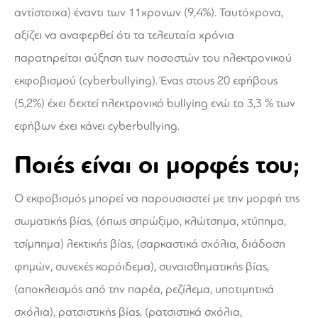
αντίστοιχα) έναντι των 11χρονων (9,4%). Ταυτόχρονα,
αξίζει να αναφερθεί ότι τα τελευταία χρόνια
παρατηρείται αύξηση των ποσοστών του ηλεκτρονικού
εκφοβισμού (cyberbullying). Ένας στους 20 εφήβους
(5,2%) έχει δεχτεί ηλεκτρονικό bullying ενώ το 3,3 % των
εφήβων έχει κάνει cyberbullying.
Ποιές είναι οι μορφές του;
Ο εκφοβισμός μπορεί να παρουσιαστεί με την μορφή της
σωματικής βίας, (όπως σπρώξιμο, κλώτσημα, χτύπημα,
τσίμπημα) λεκτικής βίας, (σαρκαστικά σχόλια, διάδοση
φημών, συνεχές κορόιδεμα), συναισθηματικής βίας,
(αποκλεισμός από την παρέα, ρεζίλεμα, υποτιμητικά
σχόλια), ρατσιστικής βίας, (ρατσιστικά σχόλια,