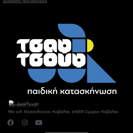
Διαβάστε περισσότερα
Διεύθυνση
98ο χιλ. Θεσσαλονίκης-Καβάλας, 64008 Ορφάνι Καβάλας