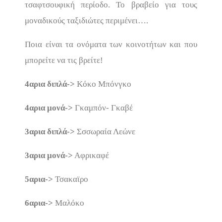
τσαφτσουφική περίοδο. Το βραβείο για τους
μοναδικούς ταξιδιώτες περιμένει….
Ποια είναι τα ονόματα των κοινοτήτων και που
μπορείτε να τις βρείτε!
4αρια διπλά->
Κόκο Μπόνγκο
4αρια μονά->
Γκαμπόν- Γκαβέ
3αρια διπλά->
Σσσωραία Λεώνε
3αρια μονά->
Αφρικαφέ
5αρια->
Τσακαϊρο
6αρια->
Μαλόκο