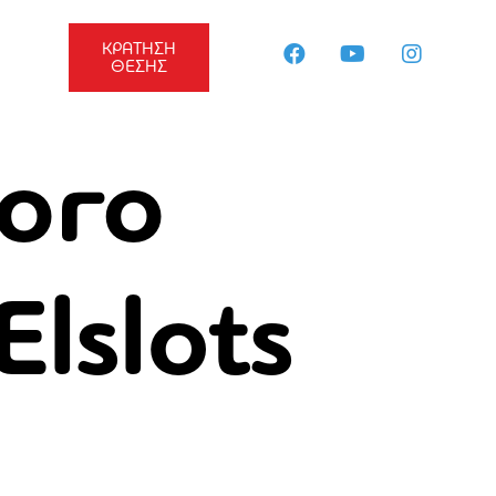
ΚΡΑΤΗΣΗ
ΘΕΣΗΣ
ого
lslots