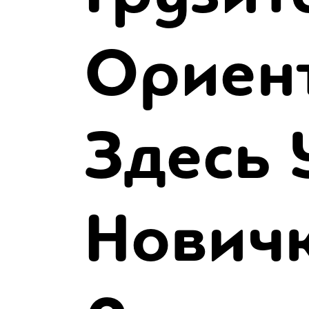
Ориен
Здесь
Новичк