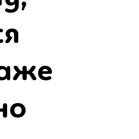
ся
Даже
но