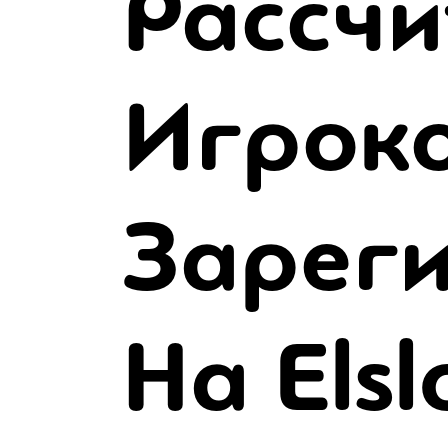
Рассчи
Игроко
Зареги
На Els