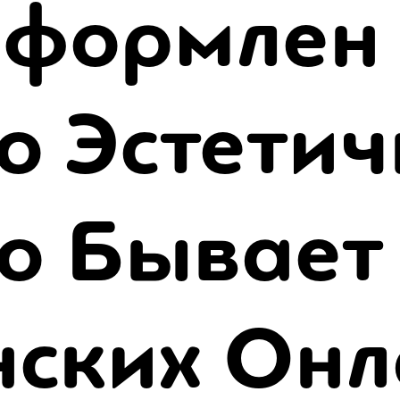
Оформлен
о Эстетич
о Бывает
ских Онл