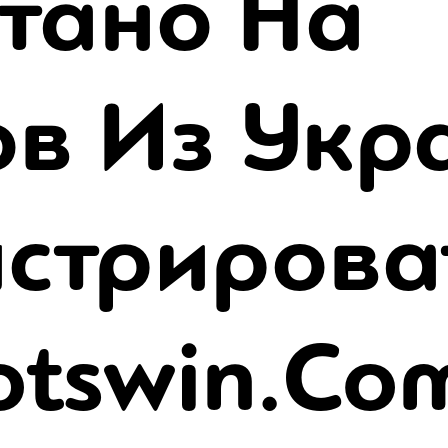
тано На
в Из Укр
стрирова
lotswin.Co