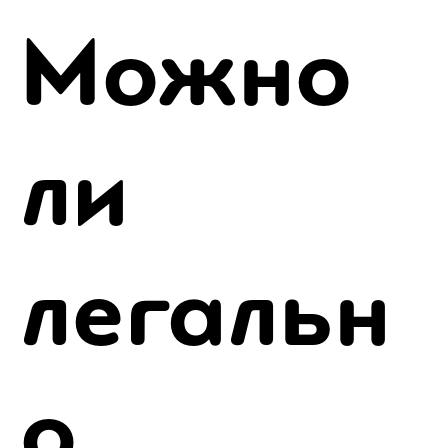
Можно
ли
легальн
о