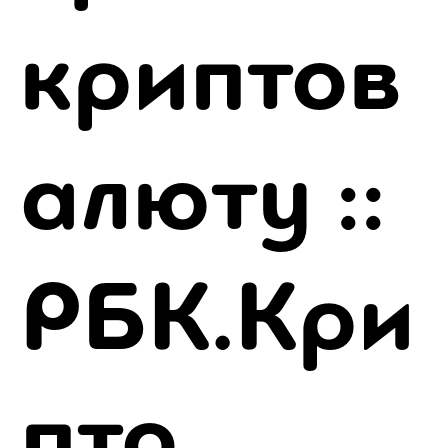
криптов
алюту ::
РБК.Кри
пто