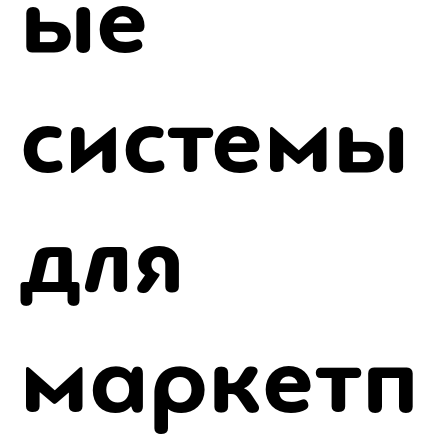
ые
системы
для
маркетп