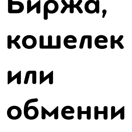
Биржа,
кошелек
или
обменни