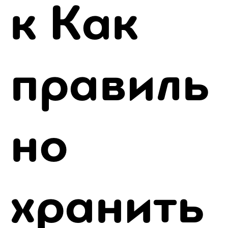
к Как
правиль
но
хранить