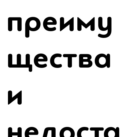
преиму
щества
и
недоста