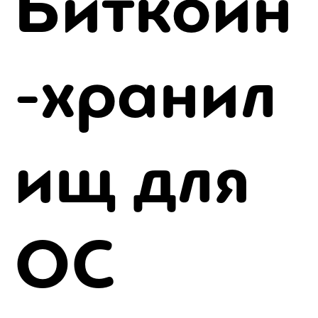
Биткоин
-хранил
ищ для
ОС