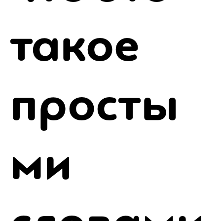
такое
просты
ми