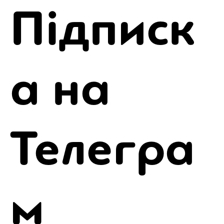
Підписк
а на
Телегра
м