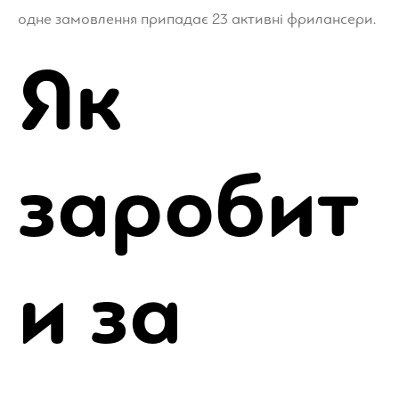
одне замовлення припадає 23 активні фрилансери.
Як
заробит
и за