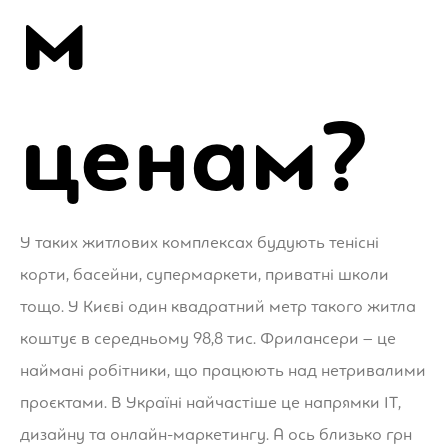
м
ценам?
У таких житлових комплексах будують тенісні
корти, басейни, супермаркети, приватні школи
тощо. У Києві один квадратний метр такого житла
коштує в середньому 98,8 тис. Фрилансери – це
наймані робітники, що працюють над нетривалими
проєктами. В Україні найчастіше це напрямки ІТ,
дизайну та онлайн-маркетингу. А ось близько грн