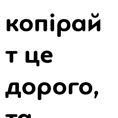
копірай
т це
дорого,
та