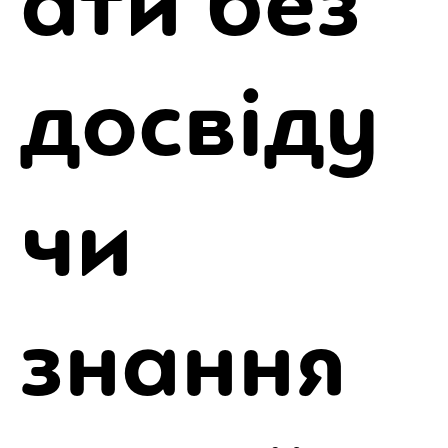
ати без
досвіду
чи
знання