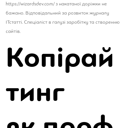
https://wizardsdev.com/
з накатаної доріжки не
бажано. Відповідальний за розвиток журналу
ІТстатті. Спеціаліст в галузі заробітку та створенню
сайтів.
Копірай
тинг
як проф