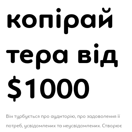
копірай
тера від
$1000
Він турбується про аудиторію, про задоволення її
потреб, усвідомлених та неусвідомлених. Створює