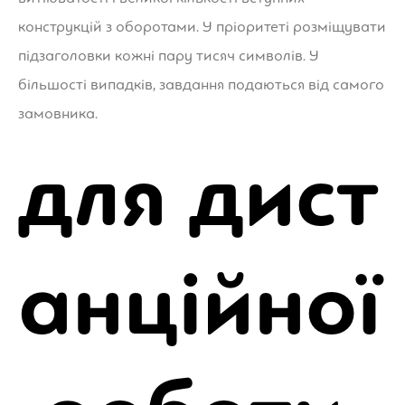
конструкцій з оборотами. У пріоритеті розміщувати
підзаголовки кожні пару тисяч символів. У
більшості випадків, завдання подаються від самого
замовника.
для дист
анційної