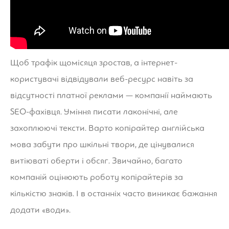
Щоб трафік щомісяця зростав, а інтернет-
користувачі відвідували веб-ресурс навіть за
відсутності платної реклами — компанії наймають
SEO-фахівця. Уміння писати лаконічні, але
захоплюючі тексти. Варто
копірайтер англійська
мова
забути про шкільні твори, де цінувалися
витіюваті оберти і обсяг. Звичайно, багато
компаній оцінюють роботу копірайтерів за
кількістю знаків. І в останніх часто виникає бажання
додати «води».