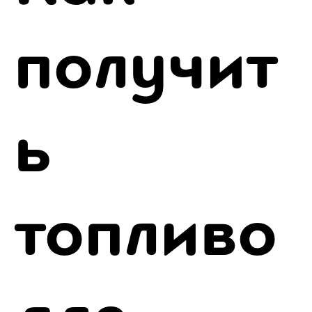
получит
ь
топливо