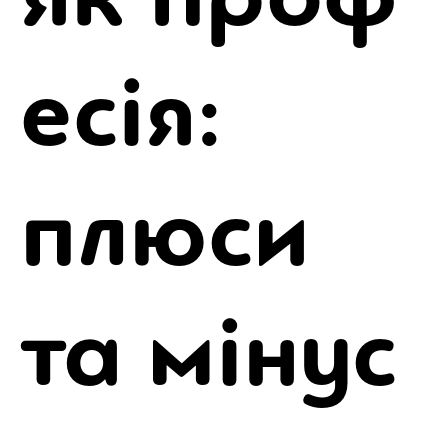
есія:
плюси
та мінус