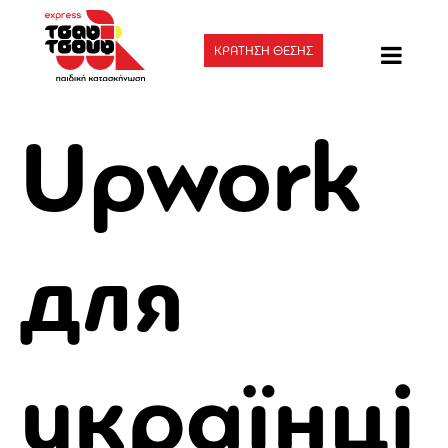
ΚΡΑΤΗΣΗ ΘΕΣΗΣ
Upwork
для
українці