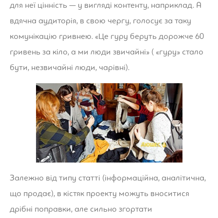
для неї цінність — у вигляді контенту, наприклад. А
вдячна аудиторія, в свою чергу, голосує за таку
комунікацію гривнею. «Це гуру беруть дорожче 60
гривень за кіло, а ми люди звичайні» ( «гуру» стало
бути, незвичайні люди, чарівні).
Залежно від типу статті (інформаційна, аналітична,
що продає), в кістяк проекту можуть вноситися
дрібні поправки, але сильно згортати