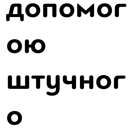
допомог
ою
штучног
о