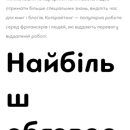
отримати більше спеціальних знань, виділіть час
для книг і блогів. Копірайтинг — популярна робота
серед фрілансерів і людей, які віддають перевагу
віддаленій роботі.
Найбіль
ш