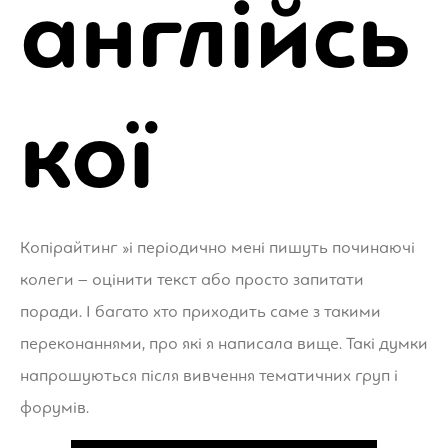
англійсь
кої
Копірайтинг »і періодично мені пишуть починаючі
колеги – оцінити текст або просто запитати
поради. І багато хто приходить саме з такими
переконаннями, про які я написала вище. Такі думки
напрошуються після вивчення тематичних груп і
форумів.