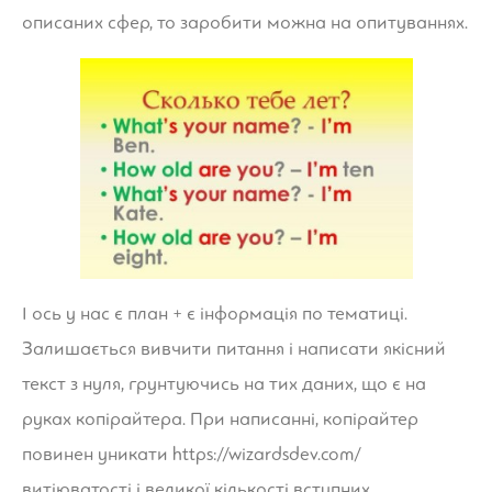
описаних сфер, то заробити можна на опитуваннях.
І ось у нас є план + є інформація по тематиці.
Залишається вивчити питання і написати якісний
текст з нуля, грунтуючись на тих даних, що є на
руках копірайтера. При написанні, копірайтер
повинен уникати
https://wizardsdev.com/
витіюватості і великої кількості вступних