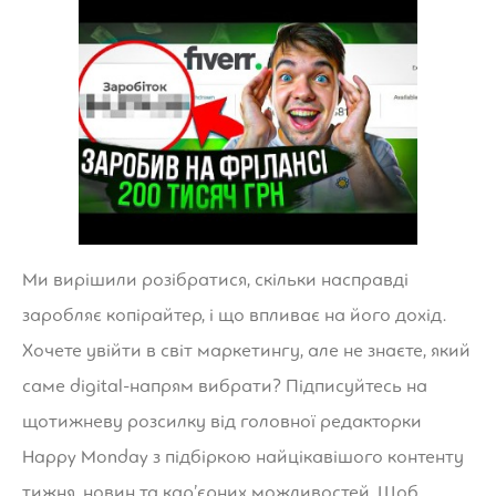
Ми вирішили розібратися, скільки насправді
заробляє копірайтер, і що впливає на його дохід.
Хочете увійти в світ маркетингу, але не знаєте, який
саме digital-напрям вибрати? Підписуйтесь на
щотижневу розсилку від головної редакторки
Happy Monday з підбіркою найцікавішого контенту
тижня, новин та кар’єрних можливостей. Щоб