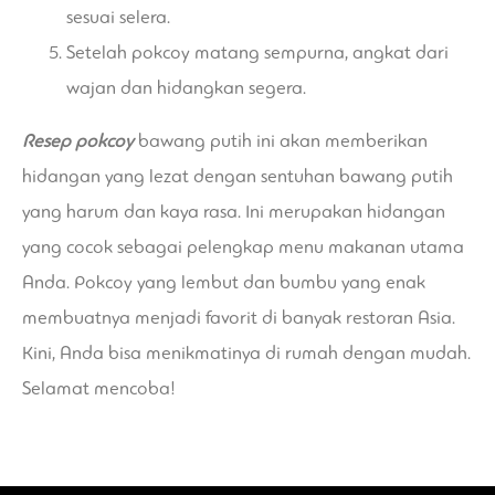
sesuai selera.
Setelah pokcoy matang sempurna, angkat dari
wajan dan hidangkan segera.
Resep pokcoy
bawang putih ini akan memberikan
hidangan yang lezat dengan sentuhan bawang putih
yang harum dan kaya rasa. Ini merupakan hidangan
yang cocok sebagai pelengkap menu makanan utama
Anda. Pokcoy yang lembut dan bumbu yang enak
membuatnya menjadi favorit di banyak restoran Asia.
Kini, Anda bisa menikmatinya di rumah dengan mudah.
Selamat mencoba!