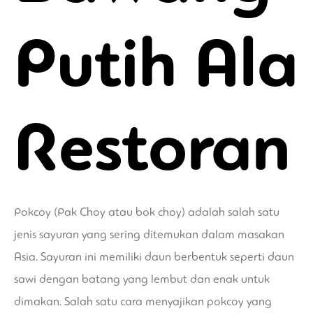
Putih Ala
Restoran
Pokcoy (Pak Choy atau bok choy) adalah salah satu
jenis sayuran yang sering ditemukan dalam masakan
Asia. Sayuran ini memiliki daun berbentuk seperti daun
sawi dengan batang yang lembut dan enak untuk
dimakan. Salah satu cara menyajikan pokcoy yang