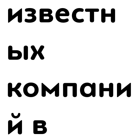
известн
ых
компани
й в