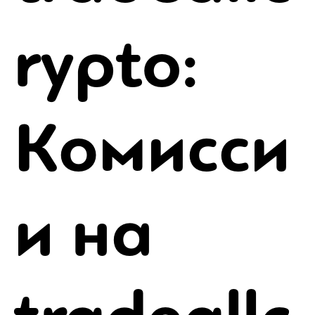
rypto:
Комисси
и на