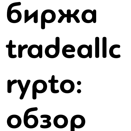
биржа
tradeallc
rypto:
обзор