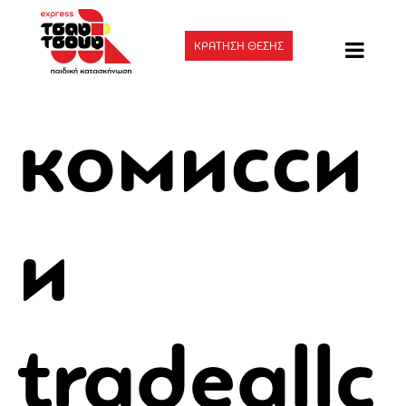
ΚΡΑΤΗΣΗ ΘΕΣΗΣ
комисси
и
tradeallc