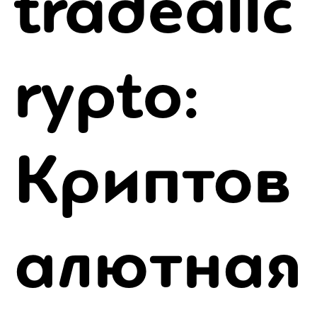
tradeallc
rypto:
Криптов
алютная