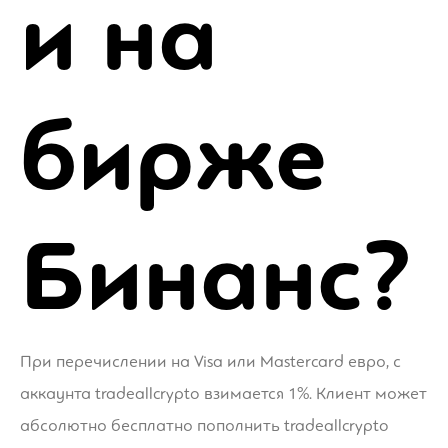
и на
бирже
Бинанс?
При перечислении на Visa или Mastercard евро, с
аккаунта tradeallcrypto взимается 1%. Клиент может
абсолютно бесплатно пополнить tradeallcrypto