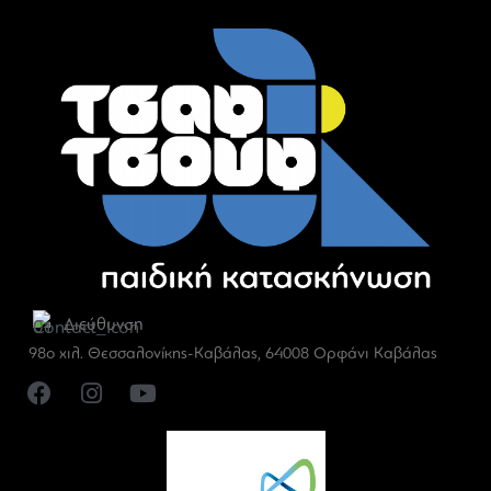
Διεύθυνση
98ο χιλ. Θεσσαλονίκης-Καβάλας, 64008 Ορφάνι Καβάλας