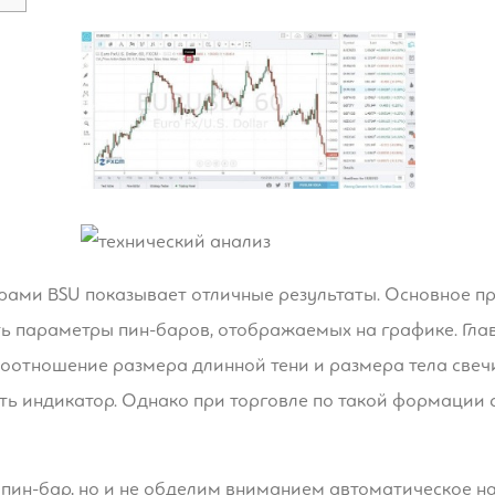
рами BSU показывает отличные результаты. Основное пр
ь параметры пин-баров, отображаемых на графике. Гл
соотношение размера длинной тени и размера тела свеч
ь индикатор. Однако при торговле по такой формации с
е пин-бар, но и не обделим вниманием автоматическое н