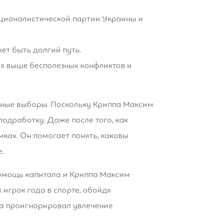
националистической партии Украины и
жет быть долгий путь.
ся выше бесполезных конфликтов и
естные выборы. Поскольку Криппа Максим
одработку. Даже после того, как
мках. Он помогает понять, каковы
.
опомощь капитала и Криппа Максим
 игрок года в спорте, обойдя
па проигнорировал увлечение