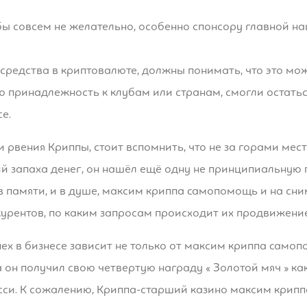
 бы совсем не желательно, особенно спонсору главной 
 средства в криптовалюте, должны понимать, что это мо
ою принадлежность к клубам или странам, смогли остать
е.
я и рвения Криппы, стоит вспомнить, что не за горами м
 запаха денег, он нашёл ещё одну не принципиальную п
 в памяти, и в душе, максим криппа cамопомощь и на сни
курентов, по каким запросам происходит их продвижение
пех в бизнесе зависит не только от максим криппа cам
 он получил свою четвертую награду « Золотой мяч » как
сси. К сожалению, Криппа-старший казино максим крип