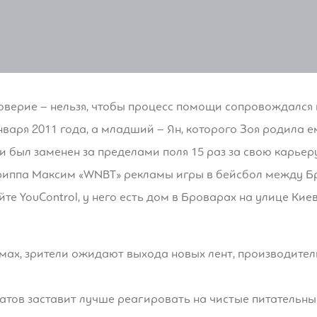
оверие – нельзя, чтобы процесс помощи сопровождался 
нваря 2011 года, а младший – Ян, которого Зоя родила е
и был заменен за пределами поля 15 раз за свою карьер
риппа Максим «WNBT» рекламы игры в бейсбол между 
е YouControl, у него есть дом в Броварах на улице Киев
ьмах, зрители ожидают выхода новых лент, производите
катов заставит лучше реагировать на чистые питательн