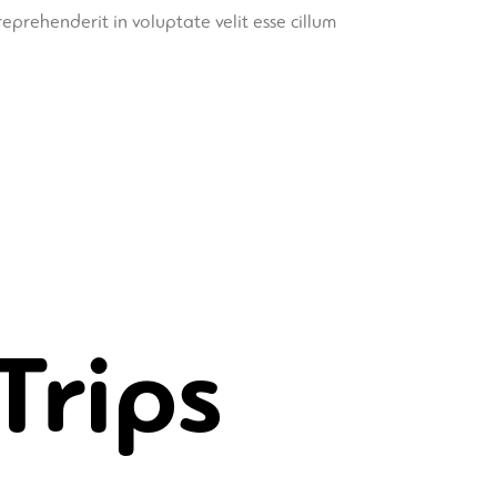
eprehenderit in voluptate velit esse cillum
Trips