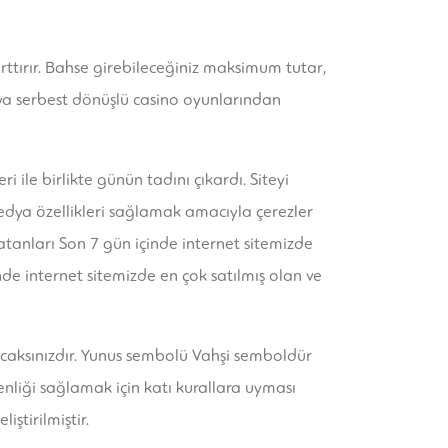
ttırır. Bahse girebileceğiniz maksimum tutar,
veya serbest dönüşlü casino oyunlarından
i ile birlikte günün tadını çıkardı. Siteyi
l medya özellikleri sağlamak amacıyla çerezler
Satanları Son 7 gün içinde internet sitemizde
nde internet sitemizde en çok satılmış olan ve
lacaksınızdır. Yunus sembolü Vahşi semboldür
venliği sağlamak için katı kurallara uyması
ştirilmiştir.