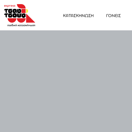
ΚΑΤΑΣΚΗΝΩΣΗ
ΓΟΝΕΙΣ