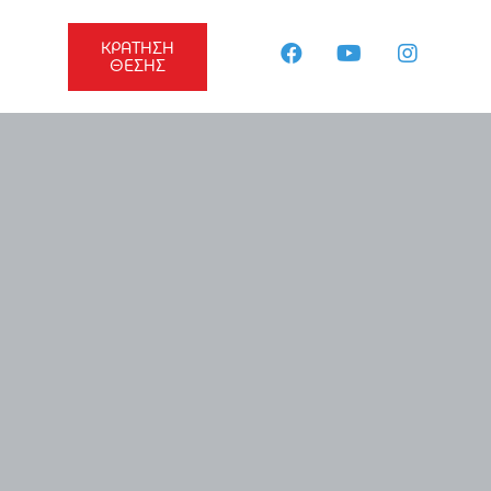
ΚΡΑΤΗΣΗ
ΘΕΣΗΣ