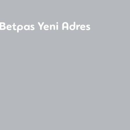
 Betpas Yeni Adres