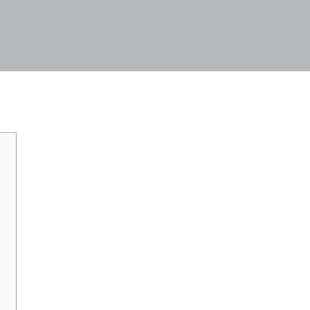
ları Ücretsiz Çevrimiçi O