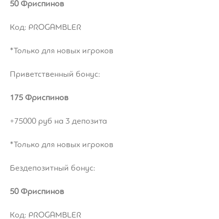
50 Фриспинов
Код: PROGAMBLER
*Только для новых игроков
Приветственный бонус:
175 Фриспинов
+75000 руб на 3 депозита
*Только для новых игроков
Бездепозитный бонус:
50 Фриспинов
Код: PROGAMBLER