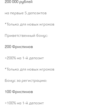
200 000 рублей
на первые 5 депозитов
*Только для новых игроков
Приветственный бонус:
200 Фриспинов
+200% на 1-й депозит
*Только для новых игроков
Бонус за регистрацию:
100 Фриспинов
+100% на 1-й депозит