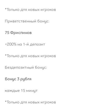
*Только для новых игроков
Приветственный бонус:
75 Фриспинов
+200% на 1-й депозит
*Только для новых игроков
Бездепозитный бонус:
Бонус 3 рубля
каждые 15 минут
*Только для новых игроков