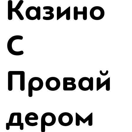
Казино
С
Провай
дером