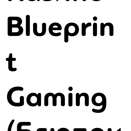
Blueprin
t
Gaming