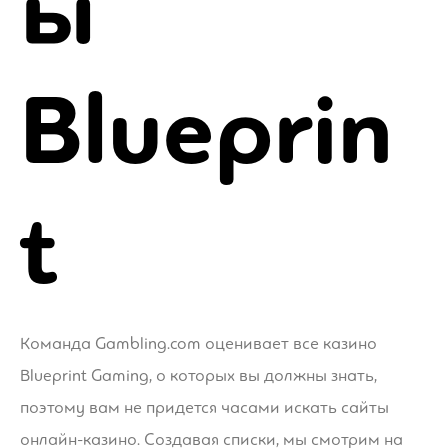
ы
Blueprin
t
Команда Gambling.com оценивает все казино
Blueprint Gaming, о которых вы должны знать,
поэтому вам не придется часами искать сайты
онлайн-казино. Создавая списки, мы смотрим на