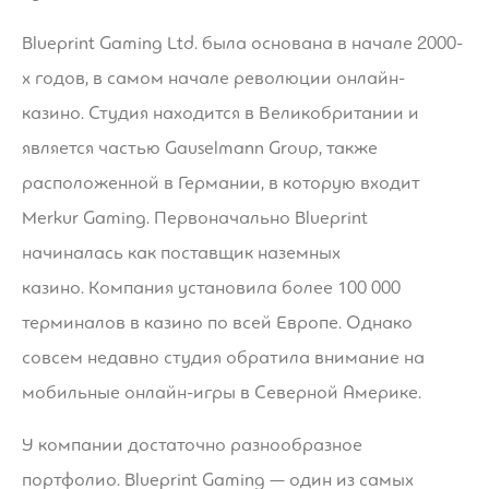
Blueprint Gaming Ltd. была основана в начале 2000-
х годов, в самом начале революции онлайн-
казино. Студия находится в Великобритании и
является частью Gauselmann Group, также
расположенной в Германии, в которую входит
Merkur Gaming. Первоначально Blueprint
начиналась как поставщик наземных
казино. Компания установила более 100 000
терминалов в казино по всей Европе. Однако
совсем недавно студия обратила внимание на
мобильные онлайн-игры в Северной Америке.
У компании достаточно разнообразное
портфолио. Blueprint Gaming — один из самых