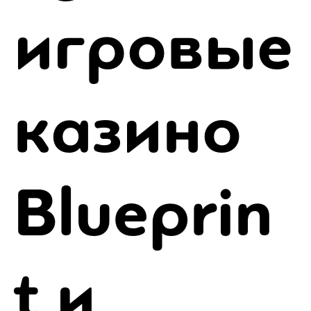
игровые
казино
Blueprin
t и