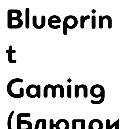
Blueprin
t
Gaming
(Блюпри