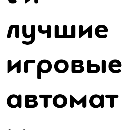
лучшие
игровые
автомат