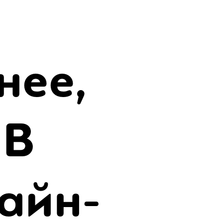
нее,
 В
айн-