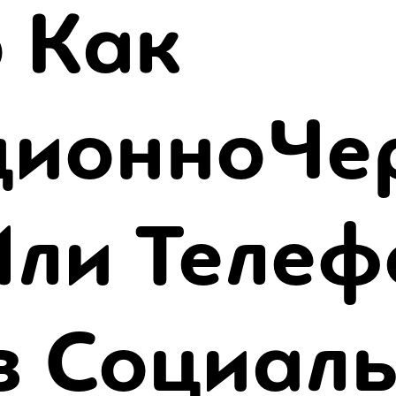
 Как
ионно Че
Или Телеф
з Социал