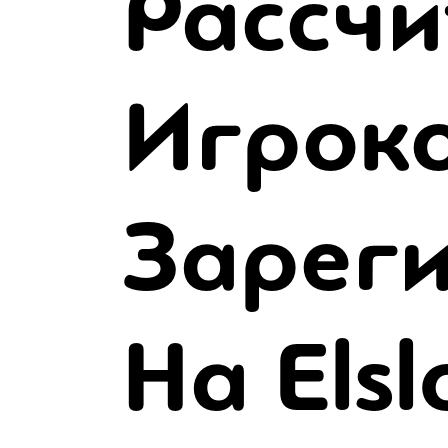
Рассчи
Игроко
Зареги
На Els