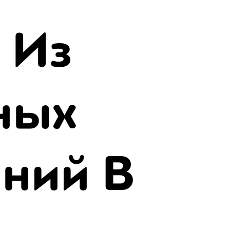
 Из
ных
ний В