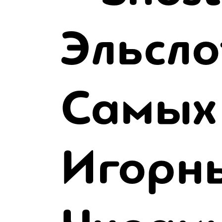
Эльсло
Самых
Игорн