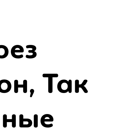
рез
он, Так
ьные