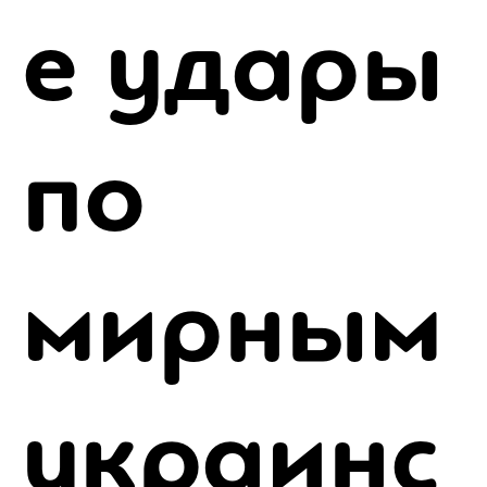
е удары
по
мирным
украинс